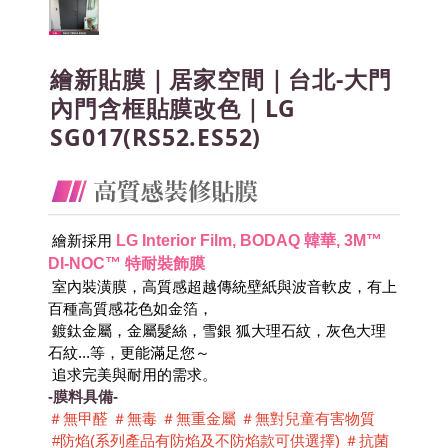
繪新貼膜｜居家空間｜台北-大門
內門含框貼膜改色｜LG
SG017(RS52.ES52)
LG Interior Film, BODAQ 韓華, 3M™ 
 繪新採用
DI-NOC™ 特耐裝飾膜
 室內裝潢膜，高質感超越傳統壁紙與波音軟皮，有上
百種高質感花色如金箔，
 鍍鈦金屬，金屬髮絲，雪銀 狐大理石紋，灰色大理
石紋...等，更能滿足您～
 追求完美與耐用的需求。
-膜料具備-
＃無甲醛 ＃無毒 ＃無重金屬 ＃無對兒童有害物質 
 #防焰(系列產品有防焰及不防焰款可供選擇) ＃抗菌 