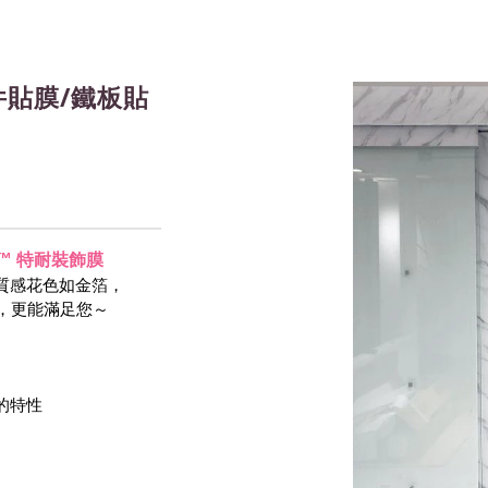
貼膜/鐵板貼
-NOC™ 特耐裝飾膜
質感花色如金箔，
等，更能滿足您～
 的特性