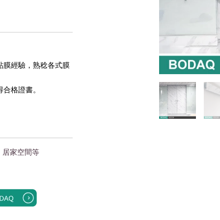
貼膜經驗，熟稔各式膜
得合格證書。 
｜居家空間
等