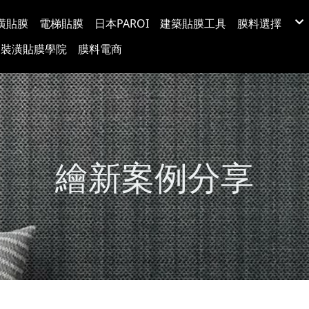
潢貼膜
電梯貼膜
日本PAROI
建築貼膜工具
膜料選擇
LX(LG) BE
裝潢貼膜學院
膜料電商
韓國BODAQ
3M™ DI-NO
台灣穩得裝
Protect日
超疏水玻璃
玻璃裝飾膜
防爆隔熱紙
塗料牆布
繪新案例分享