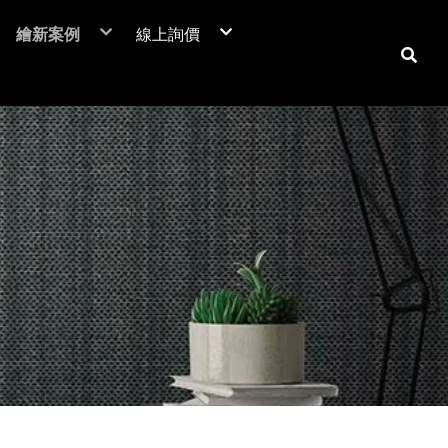
繪新案例
線上詢價
NIF 亞洲版
裝潢貼膜
居家裝潢貼膜介紹
電梯貼膜
居家大門-立即詢價
C™
廣告工程
室內房門-立即詢價
潢膜
車體包膜
防火門-立即詢價
本抗菌膜
超疏水膜-立即詢價
保時捷台北
商業空間
翻新貼膜
汽車
防爆膜
鶯歌陶瓷博物館
居家空間
透明保護膜
重機
土地公文化館
電視牆 / 牆面
機車
商業空間
系統櫃 / 櫥櫃
品牌廣告車
SUZUKI
勁戰
活動展覽
玻璃裝飾貼膜
改色包膜
HONDA
BWS
大圖輸出
防爆膜/隔熱紙
自體修復犀牛皮
YAMAHA
FORCE
門片、門框
KYMCO
防火門/消防門
保護貼膜
天花板
工務機台
大門
消防栓
子母門
防火門
房門