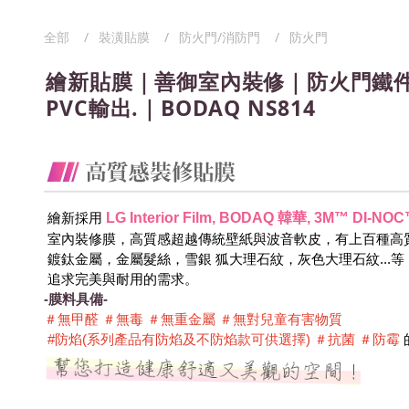
全部
裝潢貼膜
防火門/消防門
防火門
繪新貼膜｜善御室內裝修｜防火門鐵件
PVC輸出.｜BODAQ NS814
LG Interior Film, BODAQ 韓華, 3M™ DI
 繪新採用
 室內裝修膜，高質感超越傳統壁紙與波音軟皮，有上百種高
 鍍鈦金屬，金屬髮絲，雪銀 狐大理石紋，灰色大理石紋...
 追求完美與耐用的需求。
-膜料具備-
＃無甲醛 ＃無毒 ＃無重金屬 ＃無對兒童有害物質 
 #防焰(系列產品有防焰及不防焰款可供選擇) ＃抗菌 ＃防霉