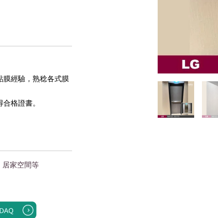
貼膜經驗，熟稔各式膜
得合格證書。 
｜居家空間
等