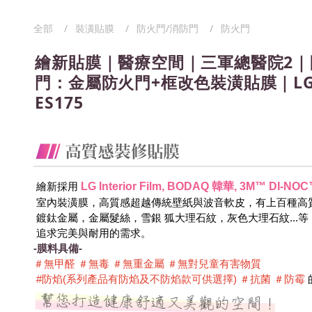
全部
裝潢貼膜
防火門/消防門
防火門
繪新貼膜｜醫療空間｜三軍總醫院2｜
門：金屬防火門+框改色裝潢貼膜｜LG 
ES175
LG Interior Film, BODAQ 韓華, 3M™ DI
 繪新採用
 室內裝潢膜，高質感超越傳統壁紙與波音軟皮，有上百種高
 鍍鈦金屬，金屬髮絲，雪銀 狐大理石紋，灰色大理石紋...
 追求完美與耐用的需求。
-膜料具備-
＃無甲醛 ＃無毒 ＃無重金屬 ＃無對兒童有害物質 
 #防焰(系列產品有防焰及不防焰款可供選擇) ＃抗菌 ＃防霉