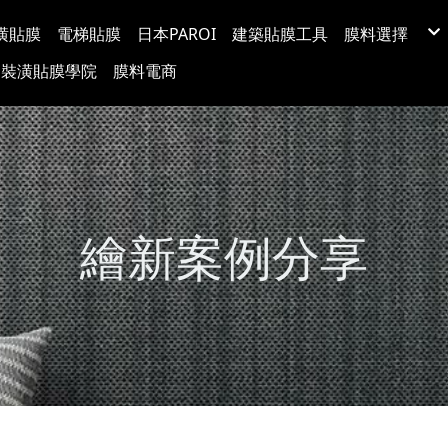
潢貼膜
電梯貼膜
日本PAROI
建築貼膜工具
膜料選擇
LX(LG) BE
裝潢貼膜學院
膜料電商
韓國BODAQ
3M™ DI-NO
台灣穩得裝
Protect日
超疏水玻璃
玻璃裝飾膜
防爆隔熱紙
塗料牆布
繪新案例分享