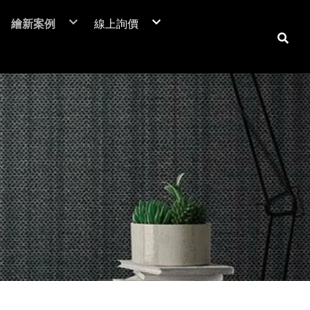
繪新案例
線上詢價
NIF 亞洲版
裝潢貼膜
居家裝潢貼膜介紹
電梯貼膜
居家大門-立即詢價
C™
廣告工程
室內房門-立即詢價
潢膜
車體包膜
防火門-立即詢價
本抗菌膜
超疏水膜-立即詢價
保時捷台北
商業空間
翻新貼膜
汽車
防爆膜
鶯歌陶瓷博物館
居家空間
透明保護膜
重機
土地公文化館
電視牆 / 牆面
機車
商業空間
系統櫃 / 櫥櫃
品牌廣告車
SUZUKI
勁戰
活動展覽
玻璃裝飾貼膜
改色包膜
HONDA
BWS
大圖輸出
防爆膜/隔熱紙
自體修復犀牛皮
YAMAHA
FORCE
門片、門框
KYMCO
防火門/消防門
保護貼膜
天花板
工務機台
大門
消防栓
子母門
防火門
房門