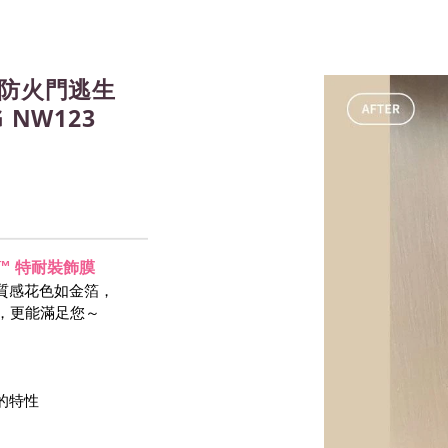
防火門逃生
NW123
-NOC™ 特耐裝飾膜
質感花色如金箔，
等，更能滿足您～
 的特性