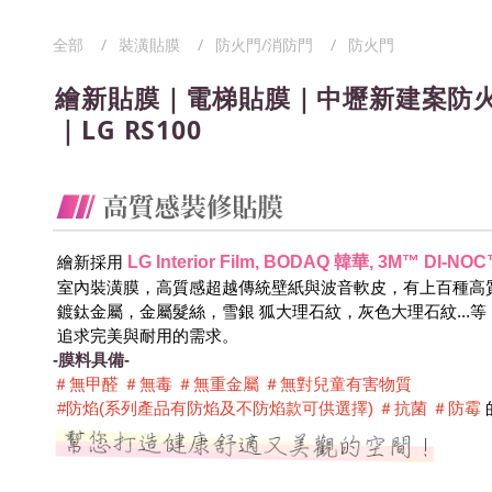
全部
裝潢貼膜
防火門/消防門
防火門
繪新貼膜｜電梯貼膜｜中壢新建案防火
｜LG RS100
LG Interior Film, BODAQ 韓華, 3M™ DI
 繪新採用
 室內裝潢膜，高質感超越傳統壁紙與波音軟皮，有上百種高
 鍍鈦金屬，金屬髮絲，雪銀 狐大理石紋，灰色大理石紋...
 追求完美與耐用的需求。
-膜料具備-
＃無甲醛 ＃無毒 ＃無重金屬 ＃無對兒童有害物質 
 #防焰(系列產品有防焰及不防焰款可供選擇) ＃抗菌 ＃防霉