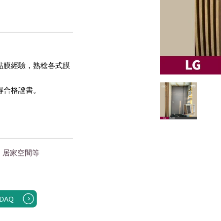
貼膜經驗，熟稔各式膜
得合格證書。 
｜居家空間
等