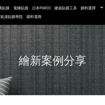
潢貼膜
電梯貼膜
日本PAROI
建築貼膜工具
膜料選擇
LX(LG) BE
裝潢貼膜學院
膜料電商
韓國BODAQ
3M™ DI-NO
台灣穩得裝
Protect日
超疏水玻璃
玻璃裝飾膜
防爆隔熱紙
塗料牆布
繪新案例分享