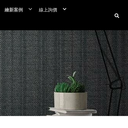
繪新案例
線上詢價
NIF 亞洲版
裝潢貼膜
居家裝潢貼膜介紹
電梯貼膜
居家大門-立即詢價
C™
廣告工程
室內房門-立即詢價
潢膜
車體包膜
防火門-立即詢價
本抗菌膜
超疏水膜-立即詢價
保時捷台北
商業空間
翻新貼膜
汽車
防爆膜
鶯歌陶瓷博物館
居家空間
透明保護膜
重機
土地公文化館
電視牆 / 牆面
機車
商業空間
系統櫃 / 櫥櫃
品牌廣告車
SUZUKI
勁戰
活動展覽
玻璃裝飾貼膜
改色包膜
HONDA
BWS
大圖輸出
防爆膜/隔熱紙
自體修復犀牛皮
YAMAHA
FORCE
門片、門框
KYMCO
防火門/消防門
保護貼膜
天花板
工務機台
大門
消防栓
子母門
防火門
房門