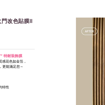
門改色貼膜Ⅱ
-NOC™ 特耐裝飾膜
質感花色如金箔，
等，更能滿足您～
 的特性