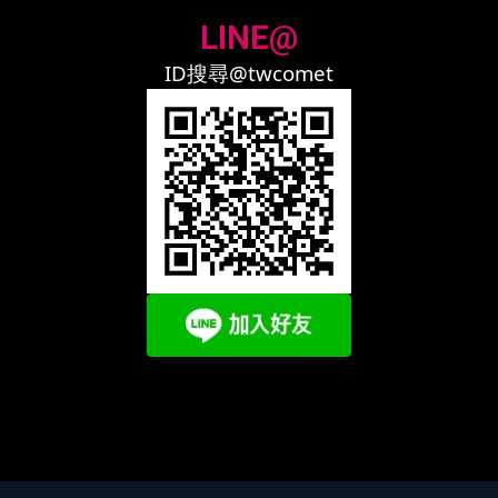
LINE@
ID搜尋@twcomet