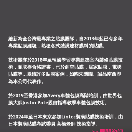
繪新為全台灣最專業之貼膜團隊，自2013年起已有
多年
專業貼膜經驗
，熟稔各式裝潢建材膜料的貼膜。
技術團隊於2018年至韓國學習專業建築室內裝修貼膜技
術
，
並取得合格證書
，已於商空貼膜，居家貼膜，電梯
貼膜等...
累績許多貼膜案例，如陶朱隱園
誠品南西即
、
為本公司代表作。
於2019至香港參加Avery車體包膜高階培訓
，
由世界包
膜大師Justin Pate親自
指導教學車體包膜技術
。
於2024年至日本東京參加Lintec裝潢貼膜技術培訓，由
日本裝潢貼膜考試委員 高橋老師 技術指導。
>>展間資訊