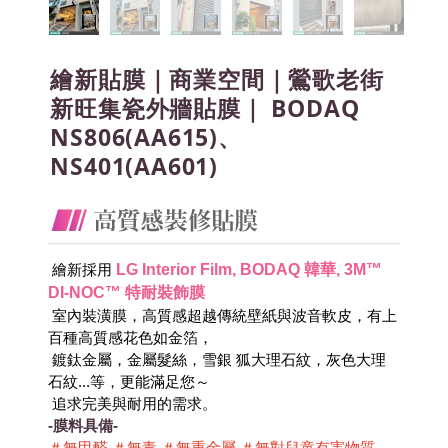
繪新貼膜｜商業空間｜鶯歌老街
新旺集瓷外牆貼膜｜ BODAQ
NS806(AA615)、
NS401(AA601)
LG Interior Film, BODAQ 韓華, 3M™ 
 繪新採用
DI-NOC™ 特耐裝飾膜
 室內裝潢膜，高質感超越傳統壁紙與波音軟皮，有上
百種高質感花色如金箔，
 鍍鈦金屬，金屬髮絲，雪銀 狐大理石紋，灰色大理
石紋...等，更能滿足您～
 追求完美與耐用的需求。
-膜料具備-
＃無甲醛 ＃無毒 ＃無重金屬 ＃無對兒童有害物質 