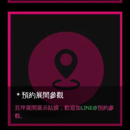
＊預約展間參觀
百坪展間展示貼膜，歡迎加
LINE@
預約參
觀。