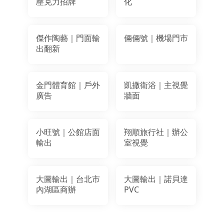
壓克力招牌
化
傑作陶藝｜門面輸
倆倆號｜機場門市
出翻新
金門體育館｜戶外
凱撒衛浴｜主視覺
廣告
牆面
小旺號｜公館店面
翔順旅行社｜辦公
輸出
室視覺
大圖輸出｜台北市
大圖輸出｜諾貝達
內湖區商辦
PVC