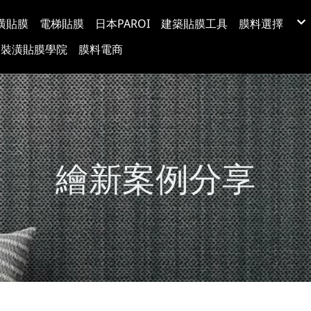
潢貼膜
電梯貼膜
日本PAROI
建築貼膜工具
膜料選擇
LX(LG) BE
裝潢貼膜學院
膜料電商
韓國BODAQ
3M™ DI-NO
台灣穩得裝
Protect日
超疏水玻璃
玻璃裝飾膜
防爆隔熱紙
塗料牆布
繪新案例分享