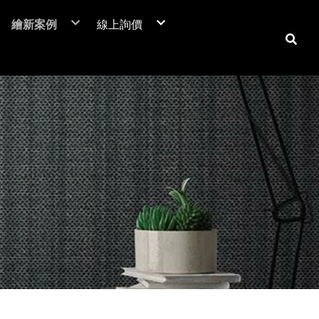
繪新案例
線上詢價
NIF 亞洲版
裝潢貼膜
居家裝潢貼膜介紹
電梯貼膜
居家大門-立即詢價
C™
廣告工程
室內房門-立即詢價
潢膜
車體包膜
防火門-立即詢價
本抗菌膜
超疏水膜-立即詢價
保時捷台北
商業空間
翻新貼膜
汽車
防爆膜
鶯歌陶瓷博物館
居家空間
透明保護膜
重機
土地公文化館
電視牆 / 牆面
機車
商業空間
系統櫃 / 櫥櫃
品牌廣告車
SUZUKI
勁戰
活動展覽
玻璃裝飾貼膜
改色包膜
HONDA
BWS
大圖輸出
防爆膜/隔熱紙
自體修復犀牛皮
YAMAHA
FORCE
門片、門框
KYMCO
防火門/消防門
保護貼膜
天花板
工務機台
大門
消防栓
子母門
防火門
房門