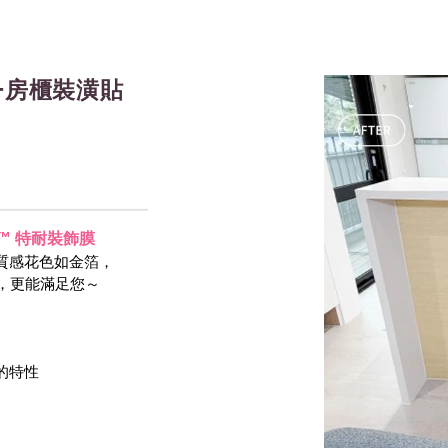
+房櫃裝潢貼
-NOC™ 特耐裝飾膜
質感花色如金箔，
等，更能滿足您～
 的特性