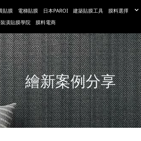
潢貼膜
電梯貼膜
日本PAROI
建築貼膜工具
膜料選擇
LX(LG) BE
裝潢貼膜學院
膜料電商
韓國BODAQ
3M™ DI-NO
台灣穩得裝
Protect日
超疏水玻璃
玻璃裝飾膜
防爆隔熱紙
塗料牆布
繪新案例分享