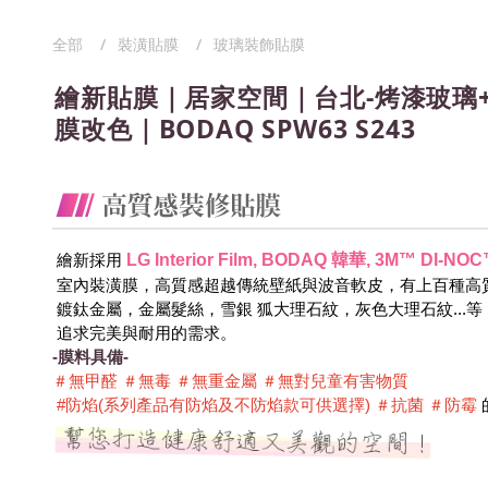
全部
裝潢貼膜
玻璃裝飾貼膜
繪新貼膜｜居家空間｜台北-烤漆玻璃
膜改色｜BODAQ SPW63 S243
LG Interior Film, BODAQ 韓華, 3M™ DI
 繪新採用
 室內裝潢膜，高質感超越傳統壁紙與波音軟皮，有上百種高
 鍍鈦金屬，金屬髮絲，雪銀 狐大理石紋，灰色大理石紋...
 追求完美與耐用的需求。
-膜料具備-
＃無甲醛 ＃無毒 ＃無重金屬 ＃無對兒童有害物質 
 #防焰(系列產品有防焰及不防焰款可供選擇) ＃抗菌 ＃防霉