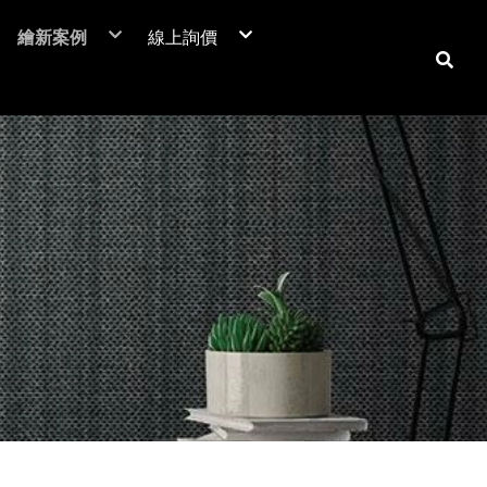
繪新案例
線上詢價
NIF 亞洲版
裝潢貼膜
居家裝潢貼膜介紹
電梯貼膜
居家大門-立即詢價
C™
廣告工程
室內房門-立即詢價
潢膜
車體包膜
防火門-立即詢價
本抗菌膜
超疏水膜-立即詢價
保時捷台北
商業空間
翻新貼膜
汽車
防爆膜
鶯歌陶瓷博物館
居家空間
透明保護膜
重機
土地公文化館
電視牆 / 牆面
機車
商業空間
系統櫃 / 櫥櫃
品牌廣告車
SUZUKI
勁戰
活動展覽
玻璃裝飾貼膜
改色包膜
HONDA
BWS
大圖輸出
防爆膜/隔熱紙
自體修復犀牛皮
YAMAHA
FORCE
門片、門框
KYMCO
防火門/消防門
保護貼膜
天花板
工務機台
大門
消防栓
子母門
防火門
房門