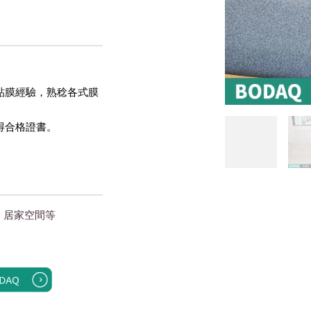
貼膜經驗，熟稔各式膜
得合格證書。 
｜居家空間
等