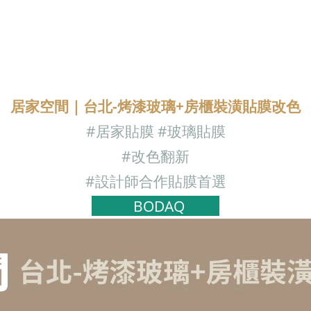
居家空間｜台北-烤漆玻璃+房櫃裝潢貼膜改色
#居家
貼膜 #玻璃
貼膜
#改色翻新
#設計師合作貼膜首選
BODAQ