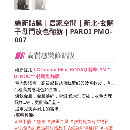
繪新貼膜｜居家空間｜新北-玄關
子母門改色翻新｜PAROI PMO-
007
LG Interior Film, BODAQ 韓華, 3M™ 
 繪新採用
DI-NOC™ 特耐裝飾膜
 室內裝潢膜，高質感超越傳統壁紙與波音軟皮，有上
百種高質感花色如金箔，
 鍍鈦金屬，金屬髮絲，雪銀 狐大理石紋，灰色大理
石紋...等，更能滿足您～
 追求完美與耐用的需求。
-膜料具備-
＃無甲醛 ＃無毒 ＃無重金屬 ＃無對兒童有害物質 
 #防焰(系列產品有防焰及不防焰款可供選擇) ＃抗菌 