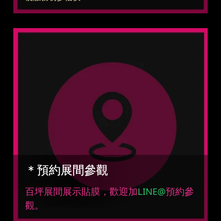
＊預約展間參觀
百坪展間展示貼膜，歡迎加
LINE@
預約參
觀。