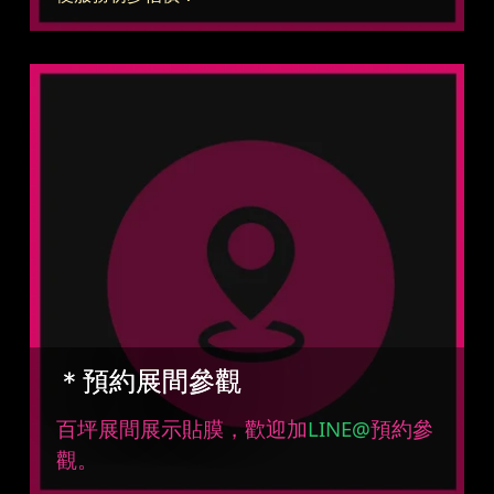
＊預約展間參觀
百坪展間展示貼膜，歡迎加
LINE@
預約參
觀。