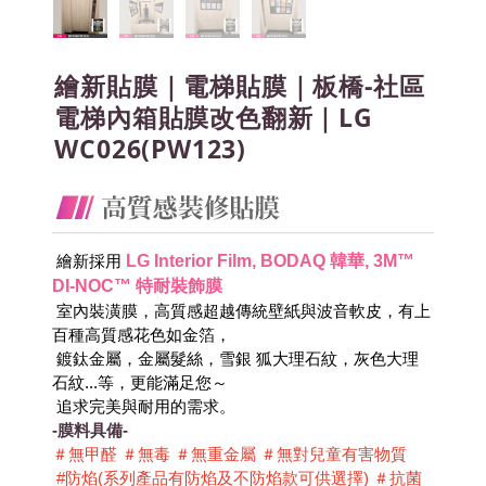
繪新貼膜｜電梯貼膜｜板橋-社區
電梯內箱貼膜改色翻新｜LG
WC026(PW123)
LG Interior Film, BODAQ 韓華, 3M™ 
 繪新採用
DI-NOC™ 特耐裝飾膜
 室內裝潢膜，高質感超越傳統壁紙與波音軟皮，有上
百種高質感花色如金箔，
 鍍鈦金屬，金屬髮絲，雪銀 狐大理石紋，灰色大理
石紋...等，更能滿足您～
 追求完美與耐用的需求。
-膜料具備-
＃無甲醛 ＃無毒 ＃無重金屬 ＃無對兒童有害物質 
 #防焰(系列產品有防焰及不防焰款可供選擇) ＃抗菌 