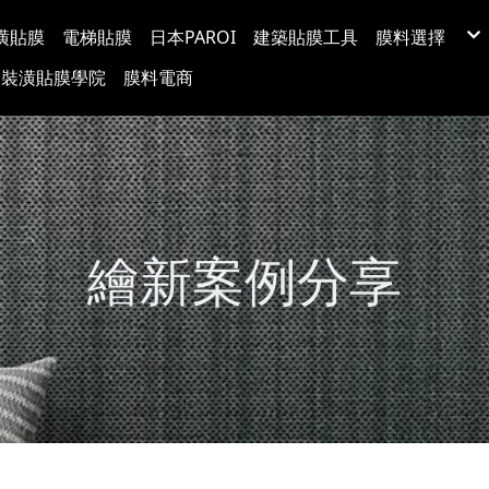
潢貼膜
電梯貼膜
日本PAROI
建築貼膜工具
膜料選擇
LX(LG) BE
裝潢貼膜學院
膜料電商
韓國BODAQ
3M™ DI-NO
台灣穩得裝
Protect日
超疏水玻璃
玻璃裝飾膜
防爆隔熱紙
塗料牆布
繪新案例分享