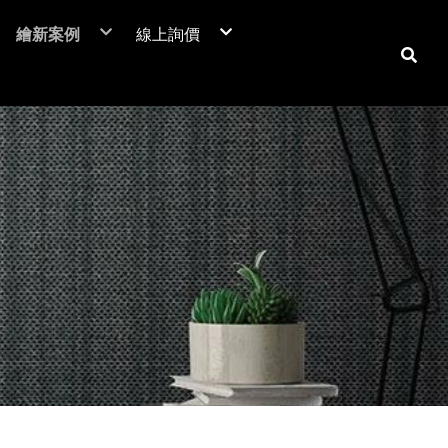
繪新案例
線上詢價
NIF 亞洲版
裝潢貼膜
居家裝潢貼膜介紹
電梯貼膜
居家大門-立即詢價
C™
廣告工程
室內房門-立即詢價
潢膜
車體包膜
防火門-立即詢價
本抗菌膜
超疏水膜-立即詢價
保時捷台北
商業空間
翻新貼膜
汽車
防爆膜
鶯歌陶瓷博物館
居家空間
透明保護膜
重機
土地公文化館
電視牆 / 牆面
機車
商業空間
系統櫃 / 櫥櫃
品牌廣告車
SUZUKI
勁戰
活動展覽
玻璃裝飾貼膜
改色包膜
HONDA
BWS
大圖輸出
防爆膜/隔熱紙
自體修復犀牛皮
YAMAHA
FORCE
門片、門框
KYMCO
防火門/消防門
保護貼膜
天花板
工務機台
大門
消防栓
子母門
防火門
房門