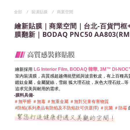
全部
裝潢貼膜
商業空間
繪新貼膜｜商業空間｜台北-百貨門框
膜翻新｜BODAQ PNC50 AA803(RM
LG Interior Film, BODAQ 韓華, 3M™ DI
 繪新採用
 室內裝潢膜，高質感超越傳統壁紙與波音軟皮，有上百種高
 鍍鈦金屬，金屬髮絲，雪銀 狐大理石紋，灰色大理石紋...
 追求完美與耐用的需求。
-膜料具備-
＃無甲醛 ＃無毒 ＃無重金屬 ＃無對兒童有害物質 
 #防焰(系列產品有防焰及不防焰款可供選擇) ＃抗菌 ＃防霉