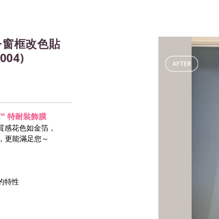
+窗框改色貼
004)
-NOC™ 特耐裝飾膜
質感花色如金箔，
等，更能滿足您～
 的特性