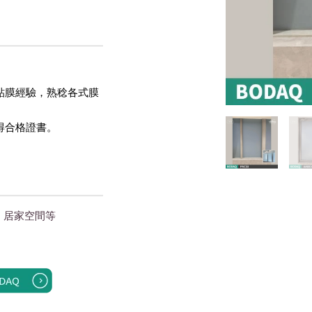
貼膜經驗，熟稔各式膜
得合格證書。 
｜居家空間
等