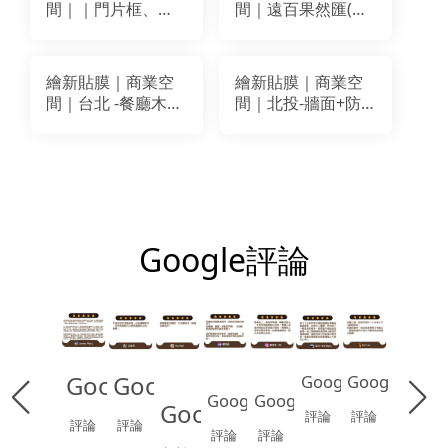
間｜｜門片框、牆
間｜遠百果然匯(竹
面、防火安全門、
北店)貼膜｜3M
格柵裝潢貼膜｜LG
DW1883MT、
NW057(NE057)
CNI623
繪新貼膜｜商業空
繪新貼膜｜商業空
間｜台北 -餐廳木作
間｜北投-牆面+防
裝潢改色貼膜｜
火門裝潢貼膜改色
BODAQ
｜LG WH006
BA059.PM007.AA811
AA615
PGA-217
Google評論
Google
Google
Google
Google
Google
Google
Google
評論
評論
評論
評論
評論
評論