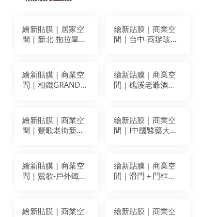
繪新貼膜｜居家空
繪新貼膜｜商業空
間｜新北-拖拉單開
間｜台中-商辦玻璃
防火門改色貼膜｜
貼膜｜穩得 雲柔紗
BODAQ AA625
和紙GD1129
繪新貼膜｜商業空
繪新貼膜｜商業空
間｜相鐵GRAND
間｜礁溪老爺酒店
FRESA 台北西門1｜
｜全室改色翻新貼
牆面門面裝潢貼膜
膜
｜BODAQ PZ009
繪新貼膜｜商業空
繪新貼膜｜商業空
間｜鶯歌老街新旺
間｜Ⅰ中國醫藥大學
集瓷外牆貼膜｜
新竹｜造型木作牆
BODAQ
面、門片框貼膜 ｜
NS806(AA615)、
LG MS21 翰可K-
繪新貼膜｜商業空
繪新貼膜｜商業空
NS401(AA601)
IT250
間｜鶯歌-戶外鐵門
間｜滑門＋門框貼
外框裝潢貼膜改色
膜、圓弧櫃裝潢貼
｜PAROI PWO-93E
膜｜BODAQ
RM007(AA806)
繪新貼膜｜商業空
繪新貼膜｜商業空