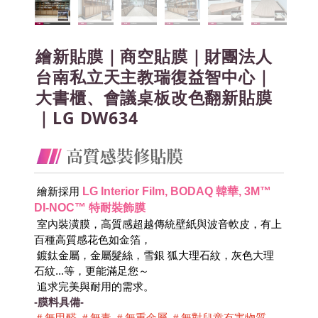
繪新貼膜｜商空貼膜｜財團法人
台南私立天主教瑞復益智中心｜
大書櫃、會議桌板改色翻新貼膜
｜LG DW634
LG Interior Film, BODAQ 韓華, 3M™ 
 繪新採用
DI-NOC™ 特耐裝飾膜
 室內裝潢膜，高質感超越傳統壁紙與波音軟皮，有上
百種高質感花色如金箔，
 鍍鈦金屬，金屬髮絲，雪銀 狐大理石紋，灰色大理
石紋...等，更能滿足您～
 追求完美與耐用的需求。
-膜料具備-
＃無甲醛 ＃無毒 ＃無重金屬 ＃無對兒童有害物質 