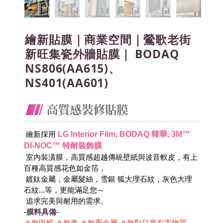
繪新貼膜｜商業空間｜鶯歌老街
新旺集瓷外牆貼膜｜ BODAQ
NS806(AA615)、
NS401(AA601)
LG Interior Film, BODAQ 韓華, 3M™ 
 繪新採用
DI-NOC™ 特耐裝飾膜
 室內裝潢膜，高質感超越傳統壁紙與波音軟皮，有上
百種高質感花色如金箔，
 鍍鈦金屬，金屬髮絲，雪銀 狐大理石紋，灰色大理
石紋...等，更能滿足您～
 追求完美與耐用的需求。
-膜料具備-
＃無甲醛 ＃無毒 ＃無重金屬 ＃無對兒童有害物質 