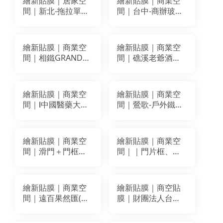
繪新貼膜｜居家空
繪新貼膜｜商業空
間｜新北-拖拉單開
間｜台中-商辦玻璃
防火門改色貼膜｜
貼膜｜穩得 雲柔紗
BODAQ AA625
和紙GD1129
繪新貼膜｜商業空
繪新貼膜｜商業空
間｜相鐵GRAND
間｜礁溪老爺酒店
FRESA 台北西門1｜
｜全室改色翻新貼
牆面門面裝潢貼膜
膜
｜BODAQ PZ009
繪新貼膜｜商業空
繪新貼膜｜商業空
間｜Ⅰ中國醫藥大學
間｜鶯歌-戶外鐵門
新竹｜造型木作牆
外框裝潢貼膜改色
面、門片框貼膜 ｜
｜PAROI PWO-93E
LG MS21 翰可K-
繪新貼膜｜商業空
繪新貼膜｜商業空
IT250
間｜滑門＋門框貼
間｜｜門片框、牆
膜、圓弧櫃裝潢貼
面、防火安全門、
膜｜BODAQ
格柵裝潢貼膜｜LG
RM007(AA806)
NW057(NE057)
繪新貼膜｜商業空
繪新貼膜｜商空貼
間｜遠百果然匯(竹
膜｜財團法人台南
北店)貼膜｜3M
私立天主教瑞復益
DW1883MT、
智中心｜ 大書櫃、