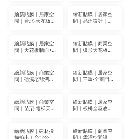
BODAQ BM021
｜LG
BM025
WP033(NW078)
繪新貼膜｜居家空
繪新貼膜｜居家空
間｜台北-天花板＋
間｜品泛設計｜造
柱子改色翻新｜LG
型木作天花板改色
WH006
翻新貼膜｜BODAQ
BC977
繪新貼膜｜居家空
繪新貼膜｜商業空
間｜天花板牆面+門
間｜弧形天花板＋
面裝飾貼膜｜穩得
牆面＋防火門+單開
裝飾建材 WD038
門 改色翻新裝潢貼
膜｜ LG RP52 /
繪新貼膜｜商業空
繪新貼膜｜居家空
BODAQ RM008
間｜礁溪老爺酒店
間｜三重-全室門框
｜全室改色翻新貼
天花板貼膜翻新｜
膜
LG EW441 BODAQ
BM005
繪新貼膜｜商業空
繪新貼膜｜居家空
間｜苗栗-電梯天花
間｜板橋全屋改色-
板牆面櫃體貼膜｜
天花板貼膜｜
BODAQ AB004
BODAQ SPW66
BM043
繪新貼膜｜建材掃
繪新貼膜｜商業空
描輸出｜台北公共
間｜雲澤空間設計