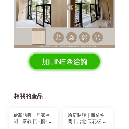
相關的產品
繪新貼膜｜居家空
繪新貼膜｜商業空
間｜嘉義-門+牆+天
間｜台北-天花板-牆
花板改色翻新｜
面-多櫃體改色翻新