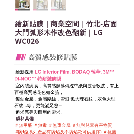
繪新貼膜｜商業空間｜竹北-店面
大門弧形木作改色翻新｜LG
WC026
LG Interior Film, BODAQ 韓華, 3M™ 
 繪新採用
DI-NOC™ 特耐裝飾膜
 室內裝潢膜，高質感超越傳統壁紙與波音軟皮，有上
百種高質感花色如金箔，
 鍍鈦金屬，金屬髮絲，雪銀 狐大理石紋，灰色大理
石紋...等，更能滿足您～
 追求完美與耐用的需求。
-膜料具備-
＃無甲醛 ＃無毒 ＃無重金屬 ＃無對兒童有害物質 
 #防焰(系列產品有防焰及不防焰款可供選擇) ＃抗菌 