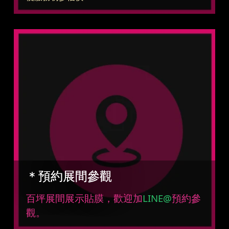
＊預約展間參觀
百坪展間展示貼膜，歡迎加
LINE@
預約參
觀。