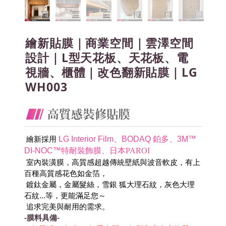
繪新貼膜｜商業空間｜雲澤空間
設計｜L型天花板、天花板、電
視牆、櫃體｜改色翻新貼膜｜LG
WH003
LG Interior Film
、
BODAQ 鉑多
、
3M™
 繪新採用
DI-NOC™特耐裝飾膜
、
日本PAROI
 室內裝潢膜，高質感超越傳統壁紙與波音軟皮，有上
百種高質感花色如金箔，
 鍍鈦金屬，金屬髮絲，雪銀 狐大理石紋，灰色大理
石紋...等，更能滿足您～
 追求完美與耐用的需求。
-膜料具備-