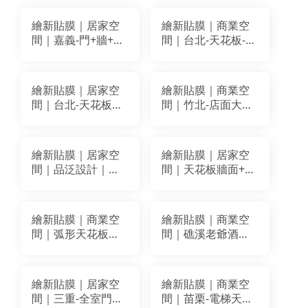
繪新貼膜｜居家空
繪新貼膜｜商業空
間｜嘉義-門+牆+天
間｜台北-天花板-牆
花板改色翻新｜
面-多櫃體改色翻新
BODAQ BM021
｜LG
BM025
WP033(NW078)
繪新貼膜｜居家空
繪新貼膜｜商業空
間｜台北-天花板＋
間｜竹北-店面大門
柱子改色翻新｜LG
弧形木作改色翻新
WH006
｜LG WC026
繪新貼膜｜居家空
繪新貼膜｜居家空
間｜品泛設計｜造
間｜天花板牆面+門
型木作天花板改色
面裝飾貼膜｜穩得
翻新貼膜｜BODAQ
裝飾建材 WD038
BC977
繪新貼膜｜商業空
繪新貼膜｜商業空
間｜弧形天花板＋
間｜礁溪老爺酒店
牆面＋防火門+單開
｜全室改色翻新貼
門 改色翻新裝潢貼
膜
膜｜ LG RP52 /
繪新貼膜｜居家空
繪新貼膜｜商業空
BODAQ RM008
間｜三重-全室門框
間｜苗栗-電梯天花