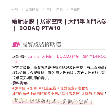
全部
裝潢貼膜
門片、門框
子母門
繪新貼膜｜居家空間｜大門單面門內
｜ BODAQ PTW10
LG Interior Film
、
BODAQ 鉑多
、
3M™ DI-
 繪新採用
PAROI
 室內裝潢膜，高質感超越傳統壁紙與波音軟皮，有上百種高
 鍍鈦金屬，金屬髮絲，雪銀 狐大理石紋，灰色大理石紋...
 追求完美與耐用的需求。
-膜料具備-
＃無甲醛 ＃無毒 ＃無重金屬 ＃無對兒童有害物質 
 #防焰(系列產品有防焰及不防焰款可供選擇) ＃抗菌 ＃防霉