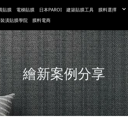
潢貼膜
電梯貼膜
日本PAROI
建築貼膜工具
膜料選擇
LX(LG) BE
裝潢貼膜學院
膜料電商
韓國BODAQ
3M™ DI-NO
台灣穩得裝
Protect日
超疏水玻璃
玻璃裝飾膜
防爆隔熱紙
塗料牆布
繪新案例分享