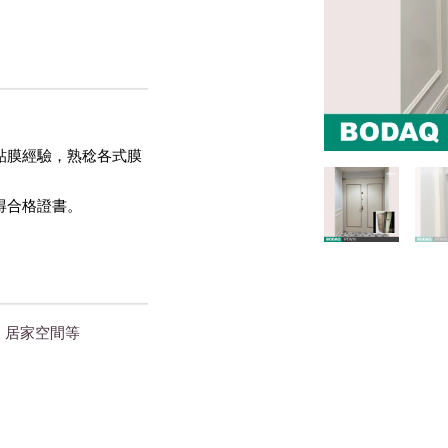
貼膜經驗，熟稔各式膜
得合格證書。 
｜居家空間
等