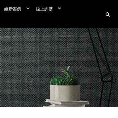
繪新案例
線上詢價
NIF 亞洲版
裝潢貼膜
居家裝潢貼膜介紹
電梯貼膜
居家大門-立即詢價
C™
廣告工程
室內房門-立即詢價
潢膜
車體包膜
防火門-立即詢價
本抗菌膜
超疏水膜-立即詢價
保時捷台北
商業空間
翻新貼膜
汽車
防爆膜
鶯歌陶瓷博物館
居家空間
透明保護膜
重機
土地公文化館
電視牆 / 牆面
機車
商業空間
系統櫃 / 櫥櫃
品牌廣告車
SUZUKI
勁戰
活動展覽
玻璃裝飾貼膜
改色包膜
HONDA
BWS
大圖輸出
防爆膜/隔熱紙
自體修復犀牛皮
YAMAHA
FORCE
門片、門框
KYMCO
防火門/消防門
保護貼膜
天花板
工務機台
大門
消防栓
子母門
防火門
房門