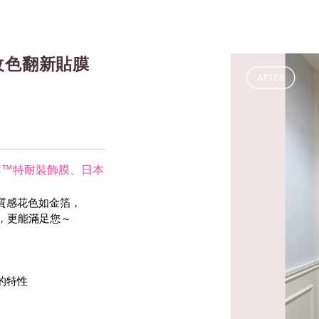
改色翻新貼膜
NOC™特耐裝飾膜
、
日本
質感花色如金箔，
等，更能滿足您～
 的特性