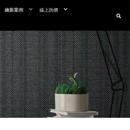
繪新案例
線上詢價
NIF 亞洲版
裝潢貼膜
居家裝潢貼膜介紹
電梯貼膜
居家大門-立即詢價
C™
廣告工程
室內房門-立即詢價
潢膜
車體包膜
防火門-立即詢價
本抗菌膜
超疏水膜-立即詢價
保時捷台北
商業空間
翻新貼膜
汽車
防爆膜
鶯歌陶瓷博物館
居家空間
透明保護膜
重機
土地公文化館
電視牆 / 牆面
機車
商業空間
系統櫃 / 櫥櫃
品牌廣告車
SUZUKI
勁戰
活動展覽
玻璃裝飾貼膜
改色包膜
HONDA
BWS
大圖輸出
防爆膜/隔熱紙
自體修復犀牛皮
YAMAHA
FORCE
門片、門框
KYMCO
防火門/消防門
保護貼膜
天花板
工務機台
大門
消防栓
子母門
防火門
房門