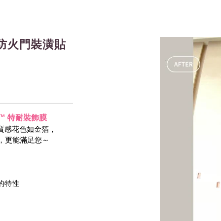
防火門裝潢貼
-NOC™ 特耐裝飾膜
質感花色如金箔，
等，更能滿足您～
 的特性