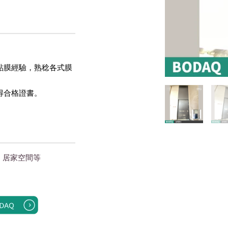
貼膜經驗，熟稔各式膜
得合格證書。 
｜居家空間
等