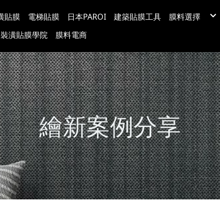
潢貼膜
電梯貼膜
日本PAROI
建築貼膜工具
膜料選擇
LX(LG) BE
裝潢貼膜學院
膜料電商
韓國BODAQ
3M™ DI-NO
台灣穩得裝
Protect日
超疏水玻璃
玻璃裝飾膜
防爆隔熱紙
塗料牆布
繪新案例分享