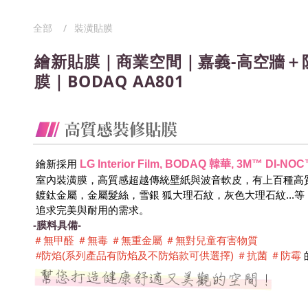
全部
裝潢貼膜
繪新貼膜｜商業空間｜嘉義-高空牆＋
膜｜BODAQ AA801
LG Interior Film, BODAQ 韓華, 3M™ DI
 繪新採用
 室內裝潢膜，高質感超越傳統壁紙與波音軟皮，有上百種高
 鍍鈦金屬，金屬髮絲，雪銀 狐大理石紋，灰色大理石紋...
 追求完美與耐用的需求。
-膜料具備-
＃無甲醛 ＃無毒 ＃無重金屬 ＃無對兒童有害物質 
 #防焰(系列產品有防焰及不防焰款可供選擇) ＃抗菌 ＃防霉