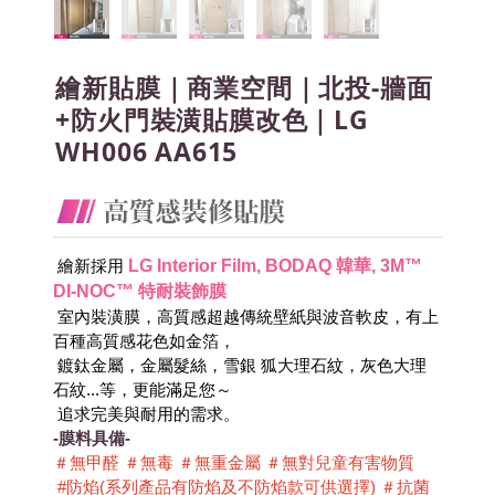
繪新貼膜｜商業空間｜北投-牆面
+防火門裝潢貼膜改色｜LG
WH006 AA615
LG Interior Film, BODAQ 韓華, 3M™ 
 繪新採用
DI-NOC™ 特耐裝飾膜
 室內裝潢膜，高質感超越傳統壁紙與波音軟皮，有上
百種高質感花色如金箔，
 鍍鈦金屬，金屬髮絲，雪銀 狐大理石紋，灰色大理
石紋...等，更能滿足您～
 追求完美與耐用的需求。
-膜料具備-
＃無甲醛 ＃無毒 ＃無重金屬 ＃無對兒童有害物質 
 #防焰(系列產品有防焰及不防焰款可供選擇) ＃抗菌 