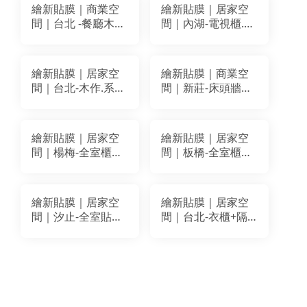
BODAQ
SPW98
繪新貼膜｜商業空
繪新貼膜｜居家空
BA095.AA802.AA618
間｜台北 -餐廳木作
間｜內湖-電視櫃.化
裝潢改色貼膜｜
妝台改色貼膜｜LG
BODAQ
WH001
BA059.PM007.AA811
繪新貼膜｜居家空
繪新貼膜｜商業空
PGA-217
間｜台北-木作.系統
間｜新莊-床頭牆面
櫃.造型牆改色翻新
與櫃體改色翻新｜
｜BODAQ BM018
BODAQ NS121
繪新貼膜｜居家空
繪新貼膜｜居家空
間｜楊梅-全室櫃體
間｜板橋-全室櫃體
改色翻新｜BODAQ
改色翻新｜LG
SPW44
VS027 VE006
BODAQ AA607
繪新貼膜｜居家空
繪新貼膜｜居家空
間｜汐止-全室貼膜
間｜台北-衣櫃+隔
改色翻新 牆面+電
間牆面 +窗邊櫃改
視櫃｜LG WP045
色翻新｜BODAQ
BA096 LX SM013