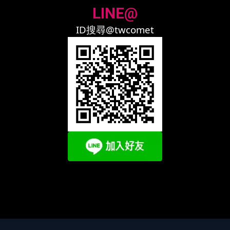
LINE@
ID搜尋@twcomet