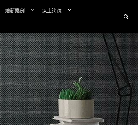
繪新案例
線上詢價
NIF 亞洲版
裝潢貼膜
居家裝潢貼膜介紹
電梯貼膜
居家大門-立即詢價
C™
廣告工程
室內房門-立即詢價
潢膜
車體包膜
防火門-立即詢價
本抗菌膜
超疏水膜-立即詢價
保時捷台北
商業空間
翻新貼膜
汽車
防爆膜
鶯歌陶瓷博物館
居家空間
透明保護膜
重機
土地公文化館
電視牆 / 牆面
機車
商業空間
系統櫃 / 櫥櫃
品牌廣告車
SUZUKI
勁戰
活動展覽
玻璃裝飾貼膜
改色包膜
HONDA
BWS
大圖輸出
防爆膜/隔熱紙
自體修復犀牛皮
YAMAHA
FORCE
門片、門框
KYMCO
防火門/消防門
保護貼膜
天花板
工務機台
大門
消防栓
子母門
防火門
房門