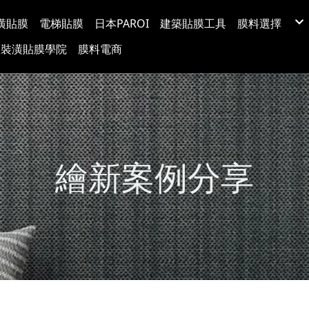
潢貼膜
電梯貼膜
日本PAROI
建築貼膜工具
膜料選擇
LX(LG) BE
裝潢貼膜學院
膜料電商
韓國BODAQ
3M™ DI-NO
台灣穩得裝
Protect日
超疏水玻璃
玻璃裝飾膜
防爆隔熱紙
塗料牆布
繪新案例分享