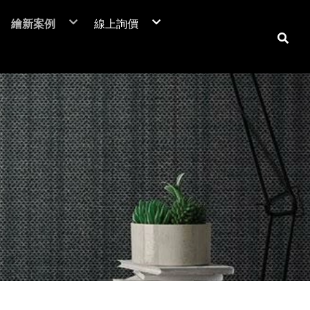
繪新案例
線上詢價
NIF 亞洲版
裝潢貼膜
居家裝潢貼膜介紹
電梯貼膜
居家大門-立即詢價
C™
廣告工程
室內房門-立即詢價
潢膜
車體包膜
防火門-立即詢價
本抗菌膜
超疏水膜-立即詢價
保時捷台北
商業空間
翻新貼膜
汽車
防爆膜
鶯歌陶瓷博物館
居家空間
透明保護膜
重機
土地公文化館
電視牆 / 牆面
機車
商業空間
系統櫃 / 櫥櫃
品牌廣告車
SUZUKI
勁戰
活動展覽
玻璃裝飾貼膜
改色包膜
HONDA
BWS
大圖輸出
防爆膜/隔熱紙
自體修復犀牛皮
YAMAHA
FORCE
門片、門框
KYMCO
防火門/消防門
保護貼膜
天花板
工務機台
大門
消防栓
子母門
防火門
房門