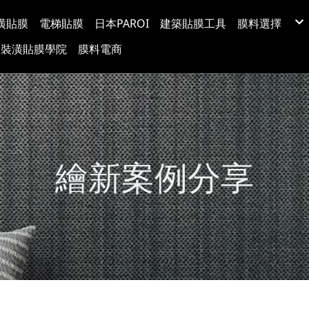
潢貼膜
電梯貼膜
日本PAROI
建築貼膜工具
膜料選擇
LX(LG) BE
裝潢貼膜學院
膜料電商
韓國BODAQ
3M™ DI-NO
台灣穩得裝
Protect日
超疏水玻璃
玻璃裝飾膜
防爆隔熱紙
塗料牆布
繪新案例分享