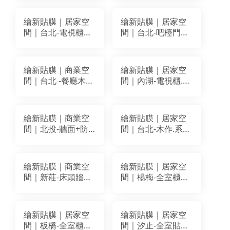
BODAQ AA801
BODAQ AA811
WO038
繪新貼膜｜居家空
繪新貼膜｜居家空
間｜台北-電視櫃
間｜台北-吧檯門、
+扶手+衣櫃 +門+桌
房門、牆面貼膜｜
櫃全室改色貼膜｜
BODAQ SPW45
BODAQ
SPW98
繪新貼膜｜商業空
繪新貼膜｜居家空
BA095.AA802.AA618
間｜台北 -餐廳木作
間｜內湖-電視櫃.化
裝潢改色貼膜｜
妝台改色貼膜｜LG
BODAQ
WH001
BA059.PM007.AA811
繪新貼膜｜商業空
繪新貼膜｜居家空
PGA-217
間｜北投-牆面+防
間｜台北-木作.系統
火門裝潢貼膜改色
櫃.造型牆改色翻新
｜LG WH006
｜BODAQ BM018
AA615
繪新貼膜｜商業空
繪新貼膜｜居家空
間｜新莊-床頭牆面
間｜楊梅-全室櫃體
與櫃體改色翻新｜
改色翻新｜BODAQ
BODAQ NS121
SPW44
繪新貼膜｜居家空
繪新貼膜｜居家空
間｜板橋-全室櫃體
間｜汐止-全室貼膜