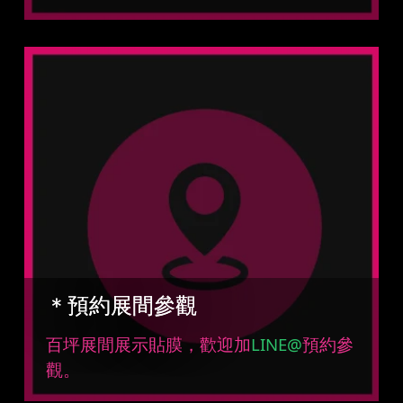
＊預約展間參觀
百坪展間展示貼膜，歡迎加
LINE@
預約參
觀。