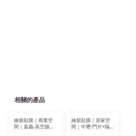
相關的產品
繪新貼膜｜商業空
繪新貼膜｜居家空
間｜嘉義-高空牆＋
間｜中壢-門片+隔
防火門裝潢貼膜｜
間牆+隱藏門貼膜｜