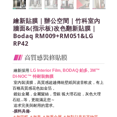
繪新貼膜｜辦公空間｜竹科室內
牆面&(指示板)改色翻新貼膜｜
Bodaq RM009+RM051&LG
RP42
LG Interior Film, BODAQ 鉑多, 3M™ 
 繪新採用
DI-NOC™ 特耐裝飾膜
 室內裝潢膜，高質感超越傳統壁紙與波音軟皮，有上
百種高質感花色如金箔，
 鍍鈦金屬，金屬髮絲，雪銀 狐大理石紋，灰色大理
石紋...等，更能滿足您～
 追求完美與耐用的需求。
-膜料具備-
＃無甲醛 ＃無毒 ＃無重金屬 ＃無對兒童有害物質 