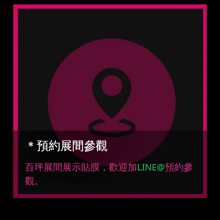
＊預約展間參觀
百坪展間展示貼膜，歡迎加
LINE@
預約參
觀。