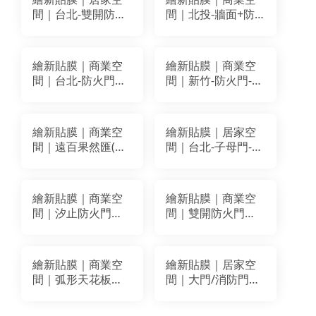
間｜台北-雙開防火
間｜北投-牆面+防
門改色貼膜｜
火門裝潢貼膜改色
BODAQ BA068
｜LG WH006
AA615
繪新貼膜｜商業空
繪新貼膜｜商業空
間｜台北-防火門
間｜新竹-防火門-消
+門框裝潢貼膜改色
防栓箱改色翻新｜
｜BODAQ ZX104
LG SG026 大圖輸
出-UV噴墨卡典
繪新貼膜｜商業空
繪新貼膜｜居家空
間｜遠百果然匯(竹
間｜台北-子母門-防
北店)貼膜｜3M
火門改色翻新｜LG
DW1883MT、
WP063 BC409
CNI623
繪新貼膜｜商業空
繪新貼膜｜商業空
間｜汐止防火門改
間｜雙開防火門改
色貼膜｜LG
色翻新貼膜｜ LG
WH001(BW016)
PM010
繪新貼膜｜商業空
繪新貼膜｜居家空
間｜弧形天花板＋
間｜大門/消防門門
牆面＋防火門+單開
片改色翻新貼膜｜
門 改色翻新裝潢貼
LG-ML85 (VS023)