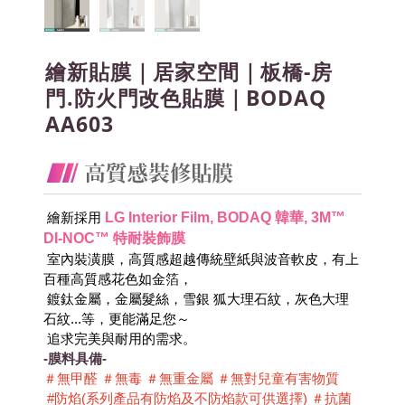
繪新貼膜｜居家空間｜板橋-房
門.防火門改色貼膜｜BODAQ
AA603
LG Interior Film, BODAQ 韓華, 3M™ 
 繪新採用
DI-NOC™ 特耐裝飾膜
 室內裝潢膜，高質感超越傳統壁紙與波音軟皮，有上
百種高質感花色如金箔，
 鍍鈦金屬，金屬髮絲，雪銀 狐大理石紋，灰色大理
石紋...等，更能滿足您～
 追求完美與耐用的需求。
-膜料具備-
＃無甲醛 ＃無毒 ＃無重金屬 ＃無對兒童有害物質 
 #防焰(系列產品有防焰及不防焰款可供選擇) ＃抗菌 