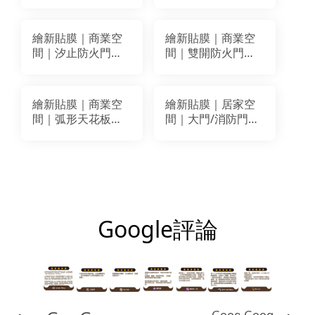
北店)貼膜｜3M
火門改色翻新｜LG
DW1883MT、
WP063 BC409
CNI623
繪新貼膜｜商業空
繪新貼膜｜商業空
間｜汐止防火門改
間｜雙開防火門改
色貼膜｜LG
色翻新貼膜｜ LG
WH001(BW016)
PM010
繪新貼膜｜商業空
繪新貼膜｜居家空
間｜弧形天花板＋
間｜大門/消防門門
牆面＋防火門+單開
片改色翻新貼膜｜
門 改色翻新裝潢貼
LG-ML85 (VS023)
膜｜ LG RP52 /
BODAQ RM008
Google評論
Google
Google