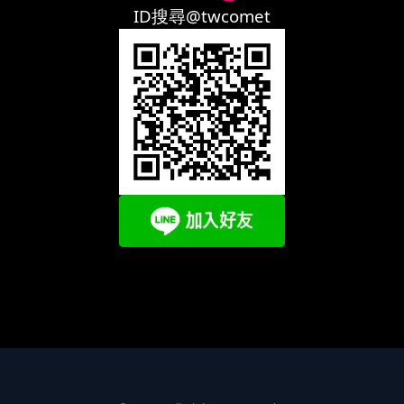
ID搜尋@twcomet