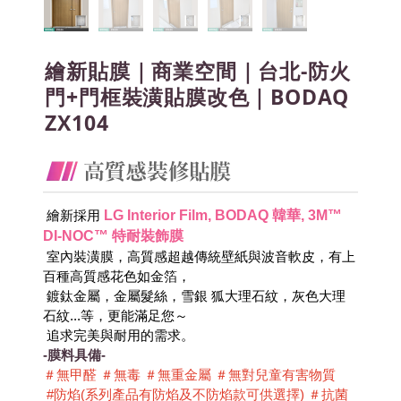
繪新貼膜｜商業空間｜台北-防火
門+門框裝潢貼膜改色｜BODAQ
ZX104
LG Interior Film, BODAQ 韓華, 3M™ 
 繪新採用
DI-NOC™ 特耐裝飾膜
 室內裝潢膜，高質感超越傳統壁紙與波音軟皮，有上
百種高質感花色如金箔，
 鍍鈦金屬，金屬髮絲，雪銀 狐大理石紋，灰色大理
石紋...等，更能滿足您～
 追求完美與耐用的需求。
-膜料具備-
＃無甲醛 ＃無毒 ＃無重金屬 ＃無對兒童有害物質 
 #防焰(系列產品有防焰及不防焰款可供選擇) ＃抗菌 