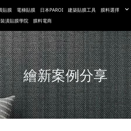
潢貼膜
電梯貼膜
日本PAROI
建築貼膜工具
膜料選擇
LX(LG) BE
裝潢貼膜學院
膜料電商
韓國BODAQ
3M™ DI-NO
台灣穩得裝
Protect日
超疏水玻璃
玻璃裝飾膜
防爆隔熱紙
塗料牆布
繪新案例分享