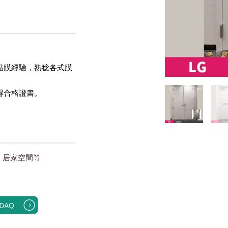
貼膜經驗，熟稔各式膜
得合格證書。 
｜居家空間
等