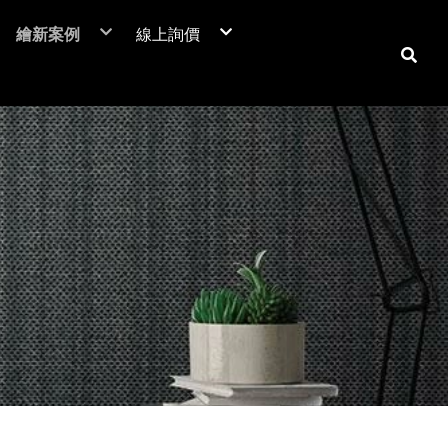
繪新案例
線上詢價
NIF 亞洲版
裝潢貼膜
居家裝潢貼膜介紹
電梯貼膜
居家大門-立即詢價
C™
廣告工程
室內房門-立即詢價
潢膜
車體包膜
防火門-立即詢價
本抗菌膜
超疏水膜-立即詢價
保時捷台北
商業空間
翻新貼膜
汽車
防爆膜
鶯歌陶瓷博物館
居家空間
透明保護膜
重機
土地公文化館
電視牆 / 牆面
機車
商業空間
系統櫃 / 櫥櫃
品牌廣告車
SUZUKI
勁戰
活動展覽
玻璃裝飾貼膜
改色包膜
HONDA
BWS
大圖輸出
防爆膜/隔熱紙
自體修復犀牛皮
YAMAHA
FORCE
門片、門框
KYMCO
防火門/消防門
保護貼膜
天花板
工務機台
大門
消防栓
子母門
防火門
房門