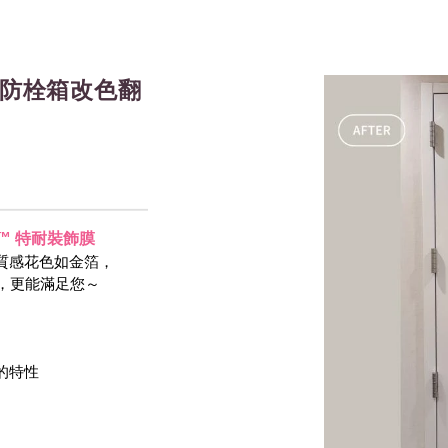
消防栓箱改色翻
-NOC™ 特耐裝飾膜
質感花色如金箔，
等，更能滿足您～
 的特性