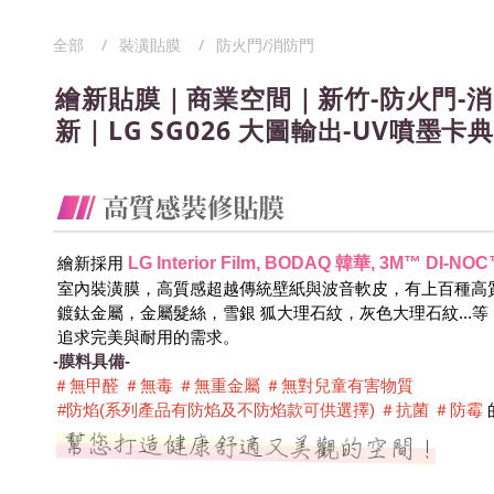
全部
裝潢貼膜
防火門/消防門
繪新貼膜｜商業空間｜新竹-防火門-
新｜LG SG026 大圖輸出-UV噴墨卡典
LG Interior Film, BODAQ 韓華, 3M™ DI
 繪新採用
 室內裝潢膜，高質感超越傳統壁紙與波音軟皮，有上百種高
 鍍鈦金屬，金屬髮絲，雪銀 狐大理石紋，灰色大理石紋...
 追求完美與耐用的需求。
-膜料具備-
＃無甲醛 ＃無毒 ＃無重金屬 ＃無對兒童有害物質 
 #防焰(系列產品有防焰及不防焰款可供選擇) ＃抗菌 ＃防霉