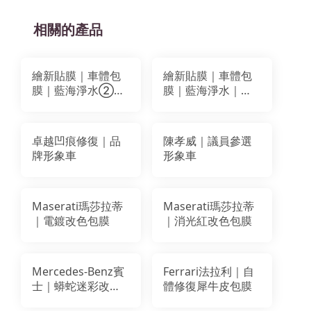
相關的產品
繪新貼膜｜車體包
繪新貼膜｜車體包
膜｜藍海淨水②｜
膜｜藍海淨水｜車
車體局部貼膜｜膠
體局部貼膜｜膠膜
膜 輸出墨水
輸出墨水
卓越凹痕修復｜品
陳孝威｜議員參選
牌形象車
形象車
Maserati瑪莎拉蒂
Maserati瑪莎拉蒂
｜電鍍改色包膜
｜消光紅改色包膜
Mercedes-Benz賓
Ferrari法拉利｜自
士｜蟒蛇迷彩改色
體修復犀牛皮包膜
包膜