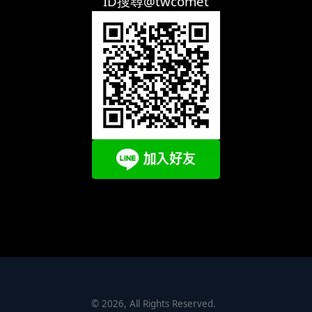
ID搜尋@twcomet
©
2026
, All Rights Reserved.