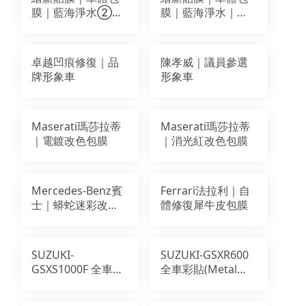
膜｜藍海淨水②｜
膜｜藍海淨水｜車
車體局部貼膜｜膠
體局部貼膜｜膠膜
膜 輸出墨水
輸出墨水
卓越凹痕修復｜品
陳孝威｜議員參選
牌形象車
形象車
Maserati瑪莎拉蒂
Maserati瑪莎拉蒂
｜電鍍改色包膜
｜消光紅改色包膜
Mercedes-Benz賓
Ferrari法拉利｜自
士｜蟒蛇迷彩改色
體修復犀牛皮包膜
包膜
SUZUKI-
SUZUKI-GSXR600
GSXS1000F 全車彩
全車彩貼(Metal
貼(惡魔帽)
Robot)