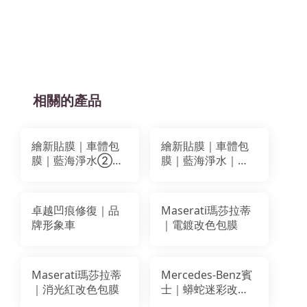
相關的產品
繪新貼膜｜車體包
繪新貼膜｜車體包
膜｜藍海淨水②｜
膜｜藍海淨水｜車
車體局部貼膜｜膠
體局部貼膜｜膠膜
膜 輸出墨水
輸出墨水
卓越凹痕修復｜品
Maserati瑪莎拉蒂
牌形象車
｜電鍍改色包膜
Maserati瑪莎拉蒂
Mercedes-Benz賓
｜消光紅改色包膜
士｜蟒蛇迷彩改色
包膜