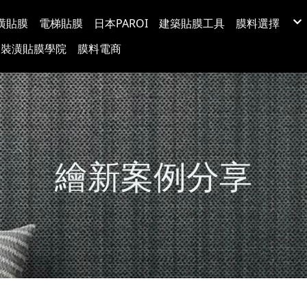
潢貼膜
電梯貼膜
日本PAROI
建築貼膜工具
膜料選擇
LX(LG) BE
裝潢貼膜學院
膜料電商
韓國BODAQ
3M™ DI-NO
台灣穩得裝
Protect日
超疏水玻璃
玻璃裝飾膜
防爆隔熱紙
塗料牆布
繪新案例分享