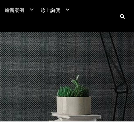
繪新案例
線上詢價
NIF 亞洲版
裝潢貼膜
居家裝潢貼膜介紹
電梯貼膜
居家大門-立即詢價
C™
廣告工程
室內房門-立即詢價
潢膜
車體包膜
防火門-立即詢價
本抗菌膜
超疏水膜-立即詢價
保時捷台北
商業空間
翻新貼膜
汽車
防爆膜
鶯歌陶瓷博物館
居家空間
透明保護膜
重機
土地公文化館
電視牆 / 牆面
機車
商業空間
系統櫃 / 櫥櫃
品牌廣告車
SUZUKI
勁戰
活動展覽
玻璃裝飾貼膜
改色包膜
HONDA
BWS
大圖輸出
防爆膜/隔熱紙
自體修復犀牛皮
YAMAHA
FORCE
門片、門框
KYMCO
防火門/消防門
保護貼膜
天花板
工務機台
大門
消防栓
子母門
防火門
房門