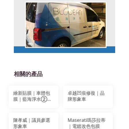
相關的產品
繪新貼膜｜車體包
卓越凹痕修復｜品
膜｜藍海淨水②｜
牌形象車
車體局部貼膜｜膠
膜 輸出墨水
陳孝威｜議員參選
Maserati瑪莎拉蒂
形象車
｜電鍍改色包膜